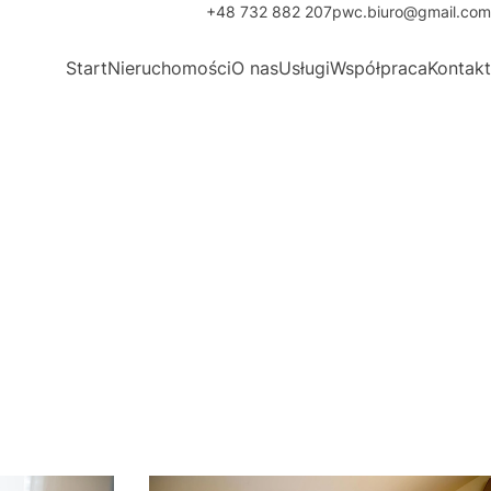
+48 732 882 207
pwc.biuro@gmail.com
Start
Nieruchomości
O nas
Usługi
Współpraca
Kontakt