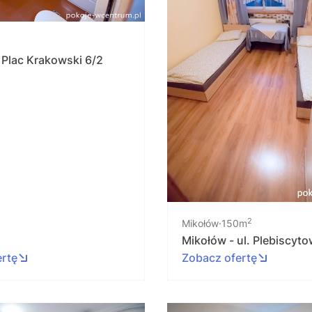
. Plac Krakowski 6/2
2
Mikołów
150m
Mikołów - ul. Plebiscyt
ertę
Zobacz ofertę