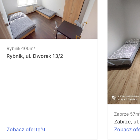
2
Rybnik
100m
Rybnik, ul. Dworek 13/2
Zabrze
57m
Zabrze, ul.
Zobacz ofertę
Zobacz of