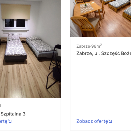
2
Zabrze
98m
Zabrze, ul. Szczęść Boż
2
 Szpitalna 3
ertę
Zobacz ofertę