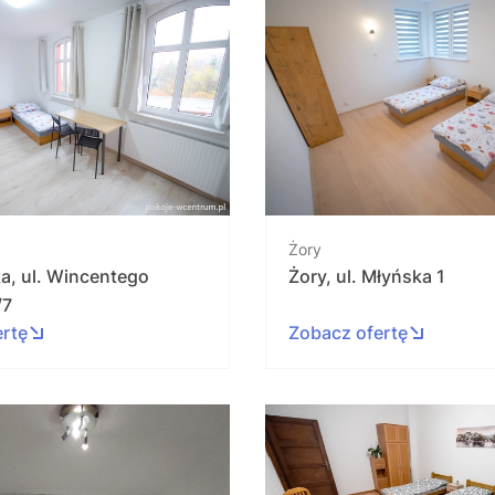
Żory
a, ul. Wincentego
Żory, ul. Młyńska 1
/7
ertę
Zobacz ofertę