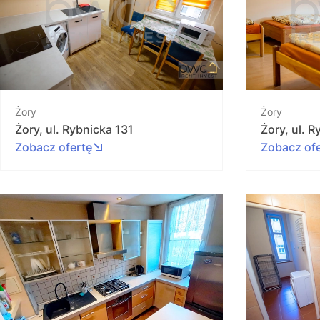
Żory
Żory
Żory, ul. Rybnicka 131
Żory, ul. 
Zobacz ofertę
Zobacz of