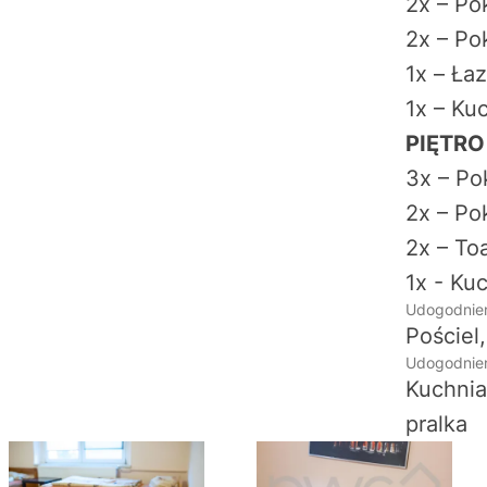
2x – Po
2x – Po
1x – Łaz
1x – Ku
PIĘTRO
3x – Po
2x – Po
2x – To
1x - Ku
Udogodnien
Pościel,
Udogodnien
Kuchnia
pralka