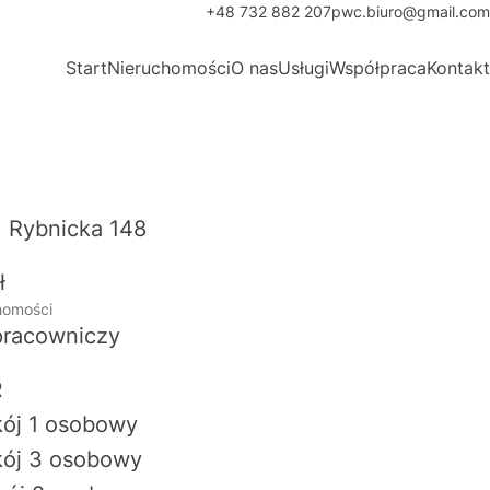
+48 732 882 207
pwc.biuro@gmail.com
Start
Nieruchomości
O nas
Usługi
Współpraca
Kontakt
l. Rybnicka 148
ł
homości
pracowniczy
R
kój 1 osobowy
kój 3 osobowy