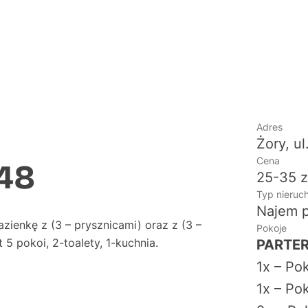
Adres
Żory, u
Cena
148
25-35 z
Typ nieruc
Najem 
zienkę z (3 – prysznicami) oraz z (3 –
Pokoje
 5 pokoi, 2-toalety, 1-kuchnia.
PARTE
1x – Po
1x – Po