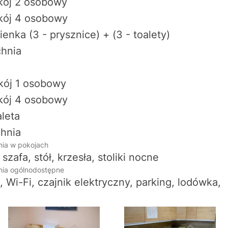
kój 2 osobowy
kój 4 osobowy
ienka (3 - prysznice) + (3 - toalety)
chnia
kój 1 osobowy
kój 4 osobowy
aleta
chnia
ia w pokojach
 szafa, stół, krzesła, stoliki nocne
ia ogólnodostępne
, Wi-Fi, czajnik elektryczny, parking, lodówka,